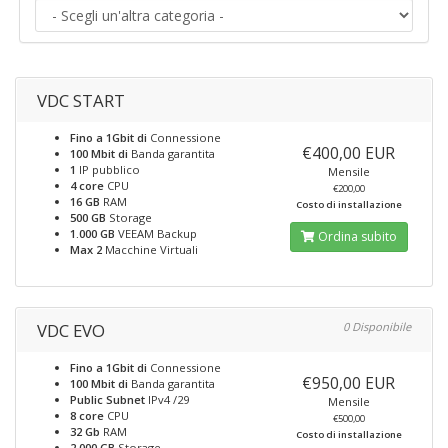
VDC START
Fino a 1Gbit di
Connessione
€400,00 EUR
100 Mbit di
Banda garantita
1
IP pubblico
Mensile
4 core
CPU
€200,00
16 GB
RAM
Costo di installazione
500 GB
Storage
1.000 GB
VEEAM Backup
Ordina subito
Max 2
Macchine Virtuali
VDC EVO
0 Disponibile
Fino a 1Gbit di
Connessione
€950,00 EUR
100 Mbit di
Banda garantita
Public Subnet
IPv4 /29
Mensile
8 core
CPU
€500,00
32 Gb
RAM
Costo di installazione
2.000 GB
Storage